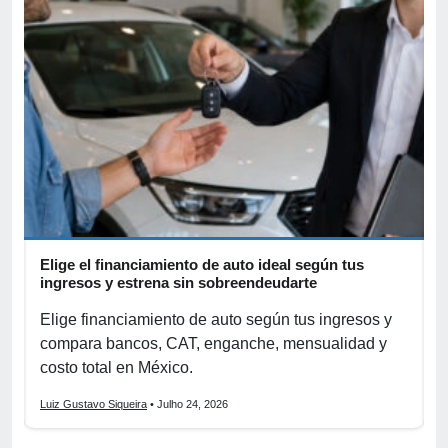
Elige el financiamiento de auto ideal según tus
A
ingresos y estrena sin sobreendeudarte
p
Elige financiamiento de auto según tus ingresos y
A
compara bancos, CAT, enganche, mensualidad y
p
costo total en México.
o
Luiz Gustavo Siqueira
• Julho 24, 2026
L