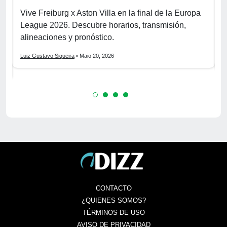
B
Vive Freiburg x Aston Villa en la final de la Europa
s
League 2026. Descubre horarios, transmisión,
2
alineaciones y pronóstico.
p
Luiz Gustavo Siqueira
• Maio 20, 2026
L
CONTACTO
¿QUIENES SOMOS?
TÉRMINOS DE USO
AVISO DE PRIVACIDAD