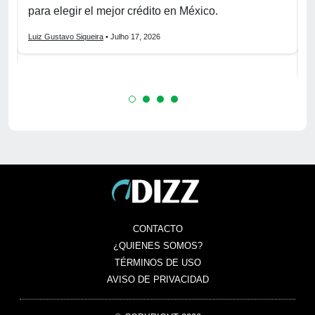
C
para elegir el mejor crédito en México.
f
s
Luiz Gustavo Siqueira
• Julho 17, 2026
L
CONTACTO
¿QUIENES SOMOS?
TÉRMINOS DE USO
AVISO DE PRIVACIDAD