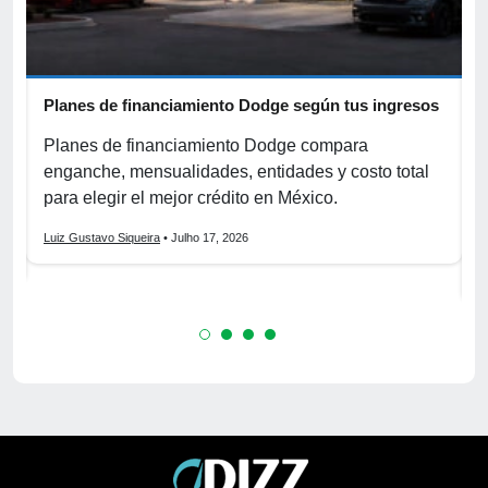
Planes de financiamiento Dodge según tus ingresos
C
p
r
Planes de financiamiento Dodge compara
enganche, mensualidades, entidades y costo total
C
para elegir el mejor crédito en México.
f
s
Luiz Gustavo Siqueira
• Julho 17, 2026
L