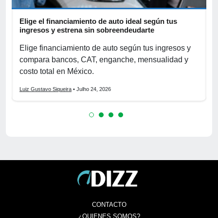
Elige el financiamiento de auto ideal según tus
A
ingresos y estrena sin sobreendeudarte
p
Elige financiamiento de auto según tus ingresos y
A
compara bancos, CAT, enganche, mensualidad y
p
costo total en México.
o
Luiz Gustavo Siqueira
• Julho 24, 2026
L
CONTACTO
¿QUIENES SOMOS?