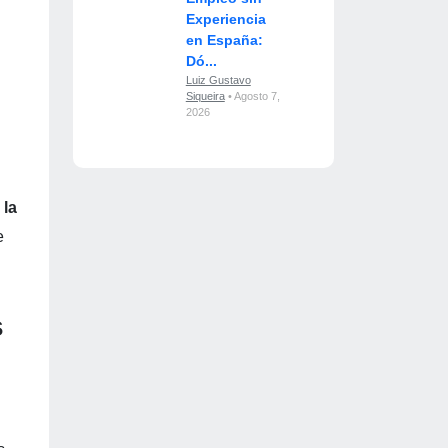
Experiencia
en España:
Dó...
Luiz Gustavo
Siqueira
• Agosto 7,
2026
 la
e
s