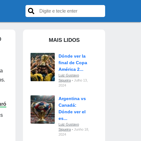
o
MAIS LIDOS
Dónde ver la
final de Copa
América 2...
ta
Luiz Gustavo
os.
Siqueira
• Julho 13,
2024
Argentina vs
uró
Canadá:
Dónde ver el
es
es...
Luiz Gustavo
Siqueira
• Junho 18,
2024