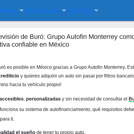
Noticias
Asuntos actuales
Automóviles
revisión de Buró: Grupo Autofin Monterrey com
tiva confiable en México
Buró es posible en México gracias a Grupo Autofin Monterrey. Es
crediticio
y quieres adquirir un auto sin pasar por filtros bancari
ino hacia tu vehículo propio!
accesibles
,
personalizadas
y sin necesidad de consultar el
B
 funciona su sistema de autofinanciamiento, qué requisitos deb
ara ti.
ealidad el sueño
de tener tu propio auto.