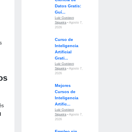
Datos Gratis:
Guí...
Luiz Gustavo
Siqueira
• Agosto 7,
2026
Curso de
s
Inteligencia
Artificial
Grati...
Luiz Gustavo
Siqueira
• Agosto 7,
2026
os
Mejores
Cursos de
Inteligencia
Artific...
és
Luiz Gustavo
l
Siqueira
• Agosto 7,
2026
Empleo sin