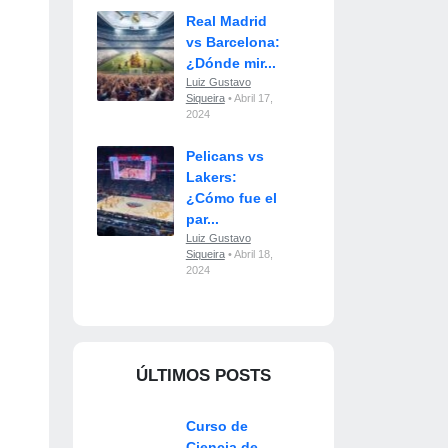
Real Madrid
vs Barcelona:
¿Dónde mir...
Luiz Gustavo
Siqueira
• Abril 17,
2024
Pelicans vs
Lakers:
¿Cómo fue el
par...
Luiz Gustavo
Siqueira
• Abril 18,
2024
ÚLTIMOS POSTS
Curso de
Ciencia de