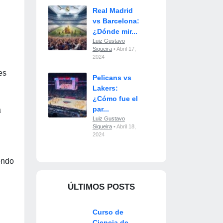
Real Madrid
vs Barcelona:
¿Dónde mir...
Luiz Gustavo
Siqueira
• Abril 17,
2024
es
Pelicans vs
Lakers:
¿Cómo fue el
par...
a
Luiz Gustavo
Siqueira
• Abril 18,
2024
endo
ÚLTIMOS POSTS
Curso de
Ciencia de