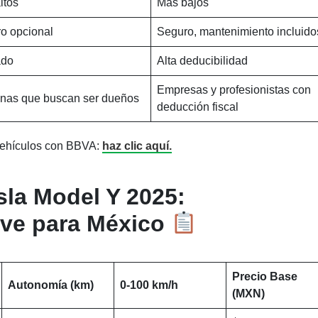
ltos
Más bajos
o opcional
Seguro, mantenimiento incluido
ado
Alta deducibilidad
Empresas y profesionistas con
nas que buscan ser dueños
deducción fiscal
 vehículos con BBVA:
haz clic aquí.
sla Model Y 2025:
ave para México
Precio Base
Autonomía (km)
0-100 km/h
(MXN)