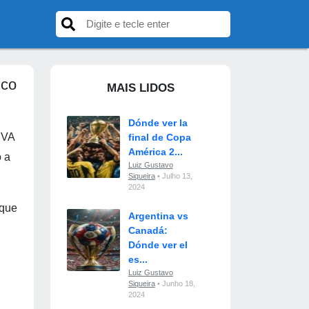
ico
MAIS LIDOS
Dónde ver la
BVA
final de Copa
América 2...
o a
Luiz Gustavo
Siqueira
• Julho 13,
2024
 que
Argentina vs
Canadá:
Dónde ver el
es...
Luiz Gustavo
Siqueira
• Junho 18,
2024