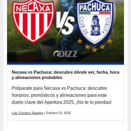
Necaxa vs Pachuca: descubre dónde ver, fecha, hora
I
y alineaciones probables
l
Préparate para Necaxa vs Pachuca: descubre
¡
a
horarios, pronósticos y alineaciones para este
l
duelo clave del Apertura 2025. ¡No te lo pierdas!
v
Luiz Gustavo Siqueira
• Outubro 02, 2025
L