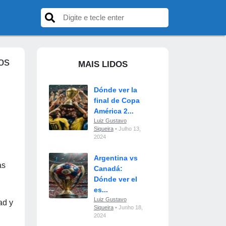
os
MAIS LIDOS
Dónde ver la
final de Copa
América 2...
Luiz Gustavo
Siqueira
• Julho 13,
2024
Argentina vs
as
Canadá:
Dónde ver el
es...
Luiz Gustavo
ad y
Siqueira
• Junho 18,
2024