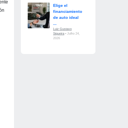
ente
Elige el
ión
financiamiento
de auto ideal
...
Luiz Gustavo
Siqueira
• Julho 24,
2026