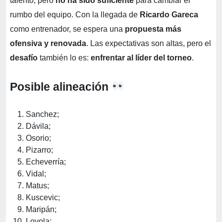
talento, pero
no ha sido suficiente
para cambiar el
rumbo del equipo. Con la llegada de
Ricardo Gareca
como entrenador, se espera una
propuesta más
ofensiva y renovada
. Las expectativas son altas, pero el
desafío
también lo es:
enfrentar al líder del torneo
.
Posible alineación
Sanchez;
Dávila;
Osorio;
Pizarro;
Echeverría;
Vidal;
Matus;
Kuscevic;
Maripán;
Loyola;