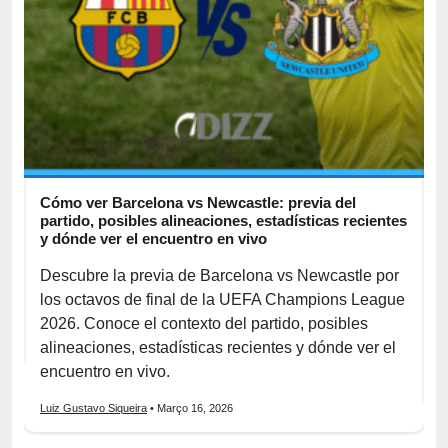
,
Cómo ver Barcelona vs Newcastle: previa del
C
partido, posibles alineaciones, estadísticas recientes
p
y dónde ver el encuentro en vivo
d
Descubre la previa de Barcelona vs Newcastle por
D
los octavos de final de la UEFA Champions League
p
2026. Conoce el contexto del partido, posibles
p
alineaciones, estadísticas recientes y dónde ver el
e
encuentro en vivo.
L
Luiz Gustavo Siqueira
• Março 16, 2026