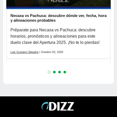
Necaxa vs Pachuca: descubre dónde ver, fecha, hora
I
y alineaciones probables
l
Préparate para Necaxa vs Pachuca: descubre
¡
a
horarios, pronósticos y alineaciones para este
l
duelo clave del Apertura 2025. ¡No te lo pierdas!
v
Luiz Gustavo Siqueira
• Outubro 02, 2025
L