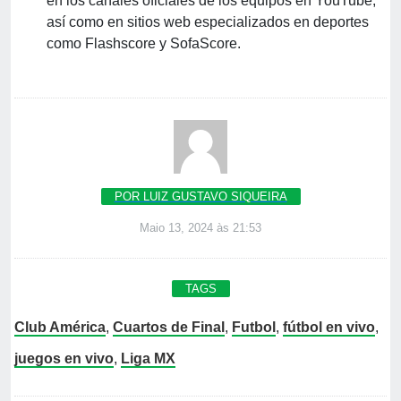
en los canales oficiales de los equipos en YouTube,
así como en sitios web especializados en deportes
como Flashscore y SofaScore.
POR LUIZ GUSTAVO SIQUEIRA
Maio 13, 2024 às 21:53
TAGS
Club América
,
Cuartos de Final
,
Futbol
,
fútbol en vivo
,
juegos en vivo
,
Liga MX