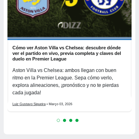
Cómo ver Aston Villa vs Chelsea: descubre dónde
D
ver el partido en vivo, previa completa y claves del
c
duelo en Premier League
R
o
Aston Villa vs Chelsea: ambos llegan con buen
p
ritmo en la Premier League. Sepa cómo verlo,
h
explora alineaciones, ¡pronóstico y no te pierdas
L
cada jugada!
Luiz Gustavo Siqueira
• Março 03, 2026