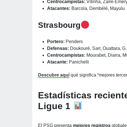
Centrocampistas:
Vitinha, Zaïre-Emer
Atacantes:
Barcola, Dembélé, Mayulu
Strasbourg
Portero:
Penders
Defensas:
Doukouré, Sarr, Ouattara, G
Centrocampistas:
Mourabet, Diarra, Mo
Atacante:
Panichelli
Descubre aquí
qué significa “mejores terce
Estadísticas recien
Ligue 1
El PSG presenta
mejores registros
globale