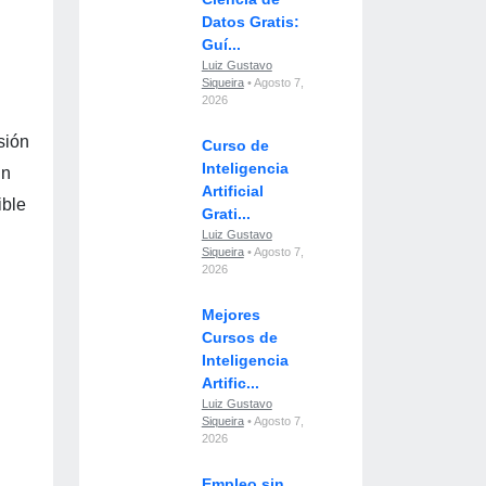
Datos Gratis:
Guí...
Luiz Gustavo
Siqueira
• Agosto 7,
2026
sión
Curso de
Inteligencia
En
Artificial
ible
Grati...
Luiz Gustavo
Siqueira
• Agosto 7,
2026
Mejores
Cursos de
Inteligencia
Artific...
Luiz Gustavo
Siqueira
• Agosto 7,
2026
Empleo sin