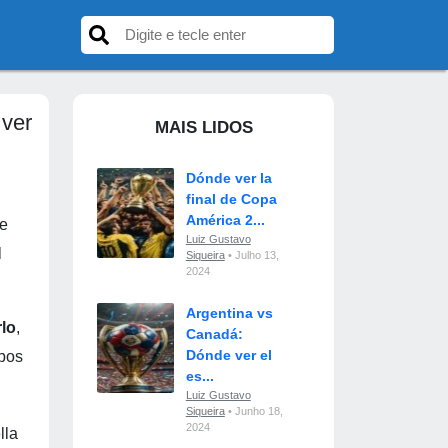
 ver
MAIS LIDOS
Dónde ver la
final de Copa
América 2...
de
Luiz Gustavo
l
Siqueira
• Julho 13,
2024
Argentina vs
lo
,
Canadá:
Dónde ver el
pos
es...
Luiz Gustavo
Siqueira
• Junho 18,
2024
lla