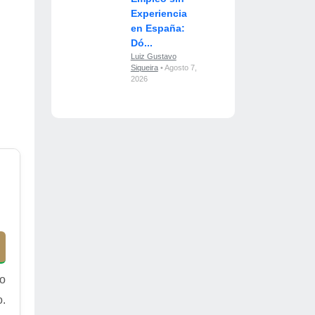
Experiencia
en España:
Dó...
Luiz Gustavo
Siqueira
• Agosto 7,
2026
ro
o.