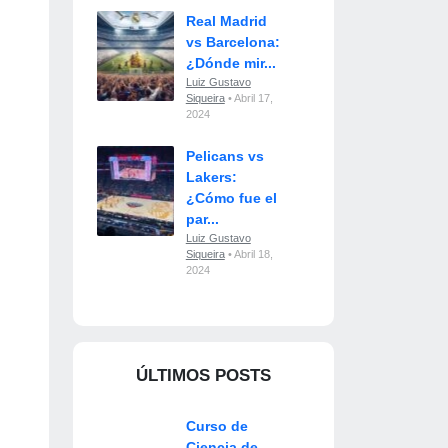
Real Madrid
vs Barcelona:
¿Dónde mir...
Luiz Gustavo
Siqueira
• Abril 17,
2024
Pelicans vs
Lakers:
¿Cómo fue el
par...
Luiz Gustavo
Siqueira
• Abril 18,
2024
ÚLTIMOS POSTS
Curso de
Ciencia de