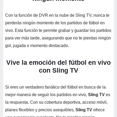
Con la función de DVR en la nube de Sling TV, nunca te
perderás ningún momento de los partidos de fútbol en
vivo. Esta función te permite grabar y guardar los partidos
para ver más tarde, asegurando que no te pierdas ningún
gol, jugada o momento destacado.
Vive la emoción del fútbol en vivo
con Sling TV
Si eres un verdadero fanático del fútbol en busca de la
mejor manera de seguir los partidos en vivo,
Sling TV
es
la respuesta. Con su cobertura deportiva, acceso móvil,
planes flexibles y precios asequibles,
Sling TV
ofrece