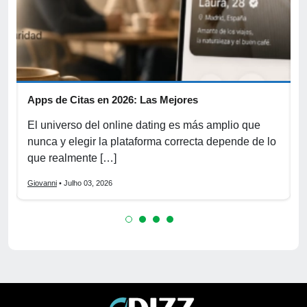
Apps de Citas en 2026: Las Mejores
F
e
El universo del online dating es más amplio que
E
nunca y elegir la plataforma correcta depende de lo
d
que realmente […]
e
Giovanni
• Julho 03, 2026
G