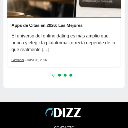
Apps de Citas en 2026: Las Mejores
F
e
El universo del online dating es más amplio que
E
nunca y elegir la plataforma correcta depende de lo
d
que realmente […]
e
Giovanni
• Julho 03, 2026
G
CONTACTO