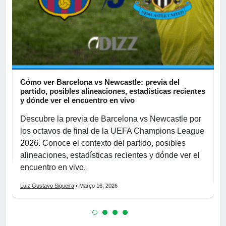
,
Cómo ver Barcelona vs Newcastle: previa del
C
partido, posibles alineaciones, estadísticas recientes
p
y dónde ver el encuentro en vivo
d
Descubre la previa de Barcelona vs Newcastle por
D
los octavos de final de la UEFA Champions League
p
2026. Conoce el contexto del partido, posibles
p
alineaciones, estadísticas recientes y dónde ver el
e
encuentro en vivo.
L
Luiz Gustavo Siqueira
• Março 16, 2026