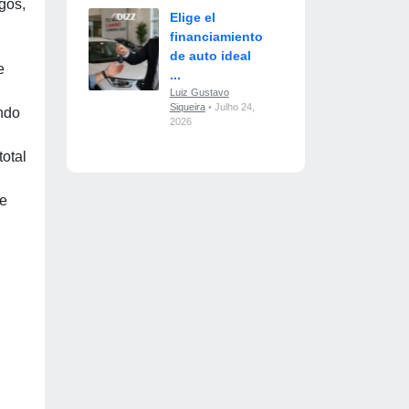
gos,
Elige el
financiamiento
de auto ideal
e
...
Luiz Gustavo
Siqueira
• Julho 24,
ando
2026
total
ue