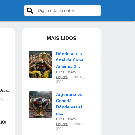
MAIS LIDOS
Dónde ver la
final de Copa
América 2...
Luiz Gustavo
Siqueira
• Julho 13,
2024
 para
Argentina vs
es
Canadá:
Dónde ver el
es...
Luiz Gustavo
ción
Siqueira
• Junho 18,
2024