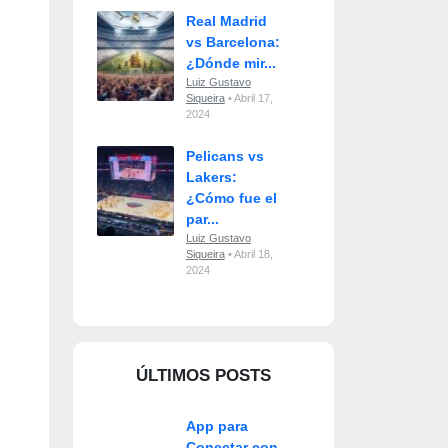
Real Madrid
vs Barcelona:
¿Dónde mir...
Luiz Gustavo
Siqueira
• Abril 17,
2024
Pelicans vs
Lakers:
¿Cómo fue el
par...
Luiz Gustavo
Siqueira
• Abril 18,
2024
ÚLTIMOS POSTS
App para
Conectar con