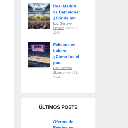
Real Madrid
vs Barcelona:
¿Dónde mir...
Luiz Gustavo
Siqueira
• Abril 17,
2024
Pelicans vs
Lakers:
¿Cómo fue el
par...
Luiz Gustavo
Siqueira
• Abril 18,
2024
ÚLTIMOS POSTS
Ofertas de
Empleo en