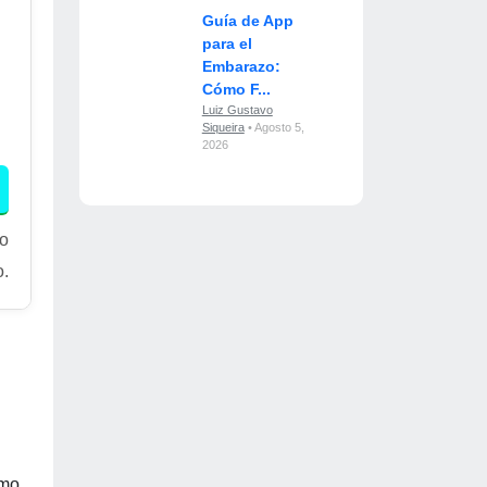
Guía de App
para el
Embarazo:
Cómo F...
Luiz Gustavo
Siqueira
• Agosto 5,
2026
ro
o.
omo