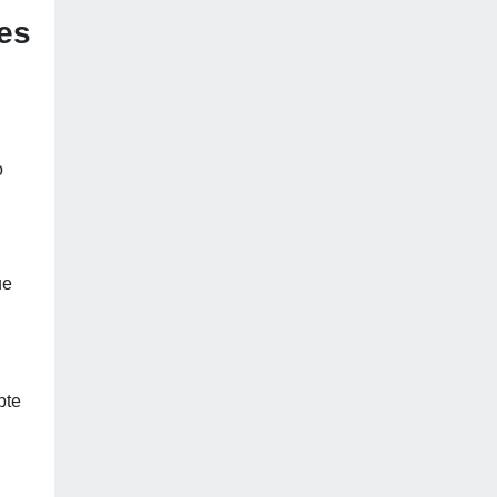
es
o
ue
pte