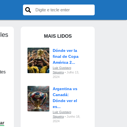
les
MAIS LIDOS
Dónde ver la
final de Copa
América 2...
Luiz Gustavo
tes
Siqueira
• Julho 13,
2024
Argentina vs
Canadá:
Dónde ver el
es...
Luiz Gustavo
Siqueira
• Junho 18,
2024
zar