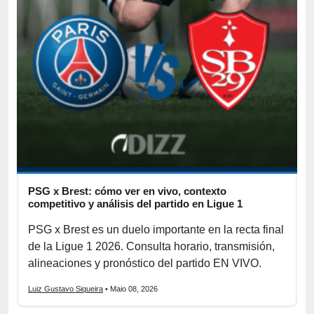
PSG x Brest: cómo ver en vivo, contexto
P
competitivo y análisis del partido en Ligue 1
f
PSG x Brest es un duelo importante en la recta final
P
de la Ligue 1 2026. Consulta horario, transmisión,
e
alineaciones y pronóstico del partido EN VIVO.
p
Luiz Gustavo Siqueira
• Maio 08, 2026
L