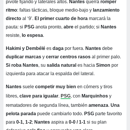
pivote fijando y laterales altos.
Nantes
querrá
romper
ritmo
: faltas tácticas, bloque medio-bajo y
lanzamiento
directo
al ‘9’.
El primer cuarto de hora
marcará la
pauta: si
PSG
anota pronto,
abre
el partido; si
Nantes
resiste,
lo espesa
.
Hakimi y Dembélé
es
daga
por fuera.
Nantes
debe
duplicar marcas
y
cerrar centros rasos
al primer palo.
Si roba Nantes
, su
salida natural
es hacia
Simon
por
izquierda para atacar la espalda del lateral.
Nantes
suele
competir muy bien
en córners y tiros
libres,
clave para igualar
.
PSG
, con
Marquinhos
y
rematadores de segunda línea, también
amenaza
.
Una
pelota parada
puede cambiarlo todo.
PSG
parte favorito
para
0-1, 1-2
;
Nantes
aspira a
0-0 / 1-1
si su plan