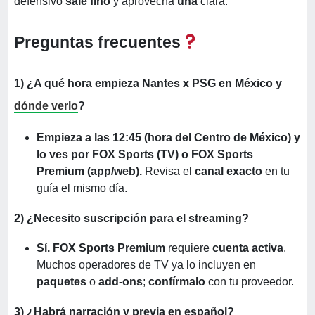
defensivo
sale fino
y aprovecha
una
clara.
Preguntas frecuentes
1) ¿A qué hora empieza Nantes x PSG en México y
dónde verlo
?
Empieza a las 12:45 (hora del Centro de México) y
lo ves por FOX Sports (TV) o FOX Sports
Premium (app/web).
Revisa el
canal exacto
en tu
guía el mismo día.
2) ¿Necesito suscripción para el streaming?
Sí.
FOX Sports Premium
requiere
cuenta activa
.
Muchos operadores de TV ya lo incluyen en
paquetes
o
add-ons
;
confírmalo
con tu proveedor.
3) ¿Habrá narración y previa en español?