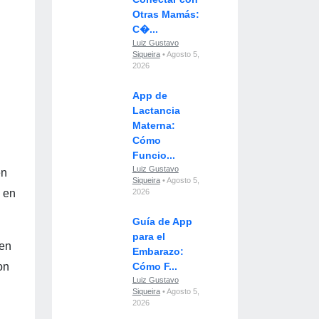
Otras Mamás:
C�...
Luiz Gustavo
Siqueira
• Agosto 5,
2026
App de
Lactancia
Materna:
Cómo
Funcio...
Luiz Gustavo
en
Siqueira
• Agosto 5,
o en
2026
Guía de App
para el
ten
Embarazo:
on
Cómo F...
Luiz Gustavo
Siqueira
• Agosto 5,
2026