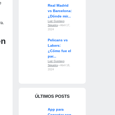
e
Real Madrid
vs Barcelona:
¿Dónde mir...
Luiz Gustavo
va.
Siqueira
• Abril 17,
2024
en
Pelicans vs
Lakers:
¿Cómo fue el
par...
Luiz Gustavo
Siqueira
• Abril 18,
2024
ÚLTIMOS POSTS
App para
Conectar con