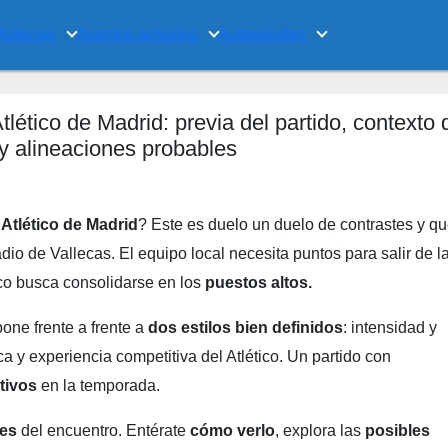
Noticias
Asuntos actuales
Automóviles
ético de Madrid: previa del partido, contexto 
y alineaciones probables
Atlético de Madrid
? Este es duelo un duelo de contrastes y q
dio de Vallecas. El equipo local necesita puntos para salir de l
nco busca consolidarse en los
puestos altos.
pone frente a frente a
dos estilos bien definidos
: intensidad y
ca y experiencia competitiva del Atlético. Un partido con
tivos
en la temporada.
les
del encuentro. Entérate
cómo verlo
, explora las
posibles