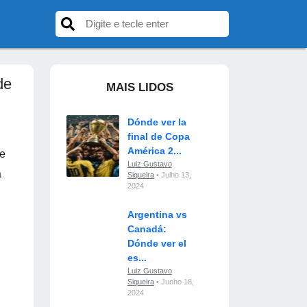
de
MAIS LIDOS
Dónde ver la
final de Copa
América 2...
ue
Luiz Gustavo
a
Siqueira
• Julho 13,
2024
Argentina vs
Canadá:
Dónde ver el
es...
Luiz Gustavo
Siqueira
• Junho 18,
2024