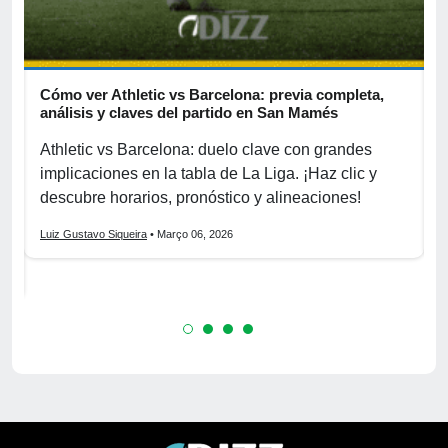
Cómo ver Athletic vs Barcelona: previa completa,
A
s
análisis y claves del partido en San Mamés
c
Athletic vs Barcelona: duelo clave con grandes
P
implicaciones en la tabla de La Liga. ¡Haz clic y
S
La
descubre horarios, pronóstico y alineaciones!
p
Luiz Gustavo Siqueira
• Março 06, 2026
L